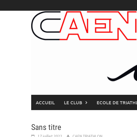
Skip
to
content
ACCUEIL
LE CLUB
ECOLE DE TRIATH
Sans titre
17 juillet 2022
CAEN TRIATHLON