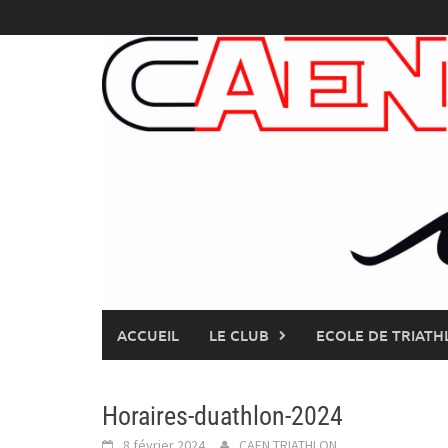
Skip
to
content
ACCUEIL
LE CLUB
ECOLE DE TRIATH
Horaires-duathlon-2024
8 février 2024
CAEN TRIATHLON