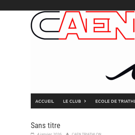
Skip
to
content
ACCUEIL
LE CLUB
ECOLE DE TRIATH
Sans titre
4 janvier 2026
CAEN TRIATHLON