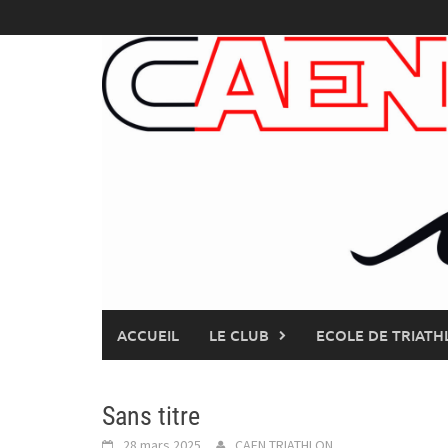
Skip
to
content
ACCUEIL
LE CLUB
ECOLE DE TRIATH
Sans titre
28 mars 2025
CAEN TRIATHLON