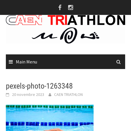
Skip
to
content
Main Menu
pexels-photo-1263348
20 novembre 2023
CAEN TRIATHLON