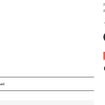
P
p
A
e
m
F
eil