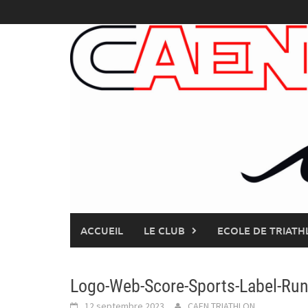
Skip
to
content
ACCUEIL
LE CLUB
ECOLE DE TRIATH
Logo-Web-Score-Sports-Label-Run
12 septembre 2023
CAEN TRIATHLON